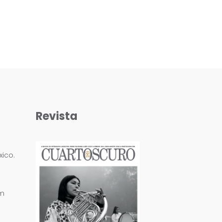
Revista
ico.
om