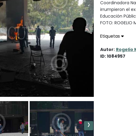
Coordinadora Nac
irrumpieron el ex
Educación Públic
FOTO: ROGELIO
Etiquetas
Autor:
Rogelio 
ID: 1084957
›