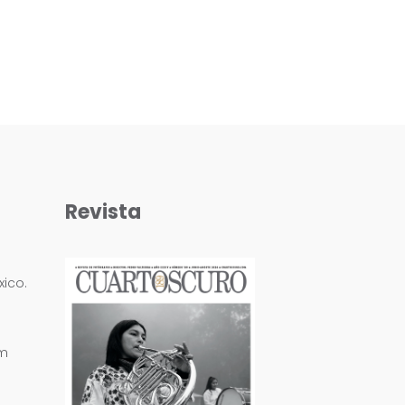
Revista
ico.
om