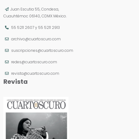
Juan Escutia 55, Condesa,
Cuauhtémoc 06140, CDMX México.
55 5211 2607
y
55 5211 2913
archivo@cuartoscuro.com
suscripciones@cuartoscuro.com
redes@cuartoscuro.com
revista@cuartoscuro.com
Revista