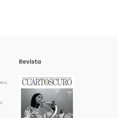
Revista
ico.
om