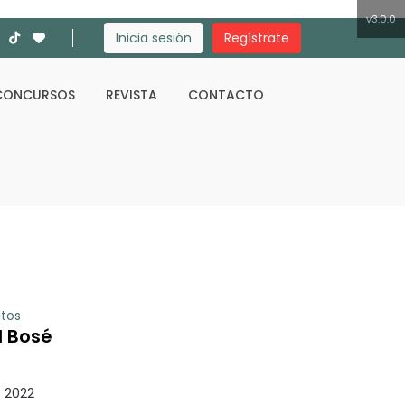
v3.0.0
Inicia sesión
Regístrate
CONCURSOS
REVISTA
CONTACTO
Buscar
itos
l Bosé
 2022