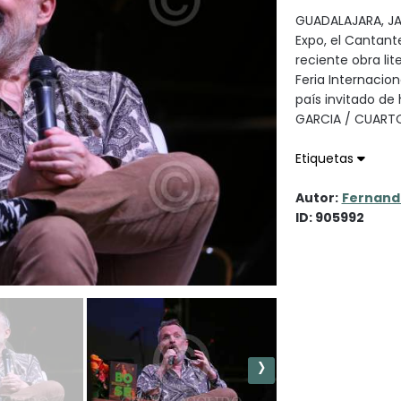
GUADALAJARA, JAL
Expo, el Cantant
reciente obra lit
Feria Internacion
país invitado d
GARCIA / CUAR
Etiquetas
Autor:
Fernand
ID: 905992
›