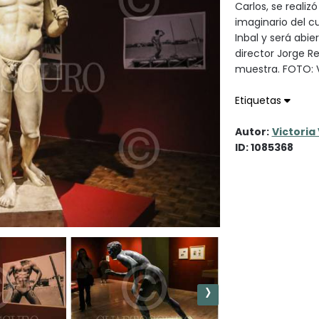
Carlos, se realiz
imaginario del c
Inbal y será abie
director Jorge Re
muestra. FOTO:
Etiquetas
Autor:
Victoria
ID: 1085368
›