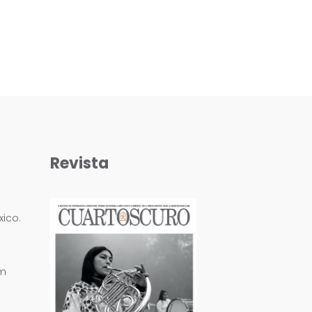
Revista
ico.
om