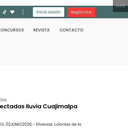
v3.0.0
Inicia sesión
Regístrate
CONCURSOS
REVISTA
CONTACTO
Buscar
itos
fectadas lluvia Cuajimalpa
, 02JUNIO2026.- Diversas colonias de la