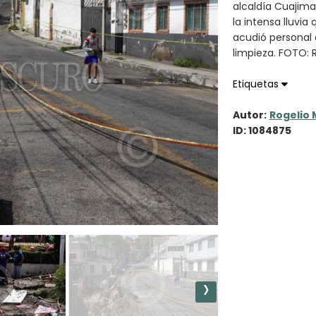
alcaldía Cuajim
la intensa lluvia
acudió personal 
limpieza. FOTO
Etiquetas
Autor:
Rogelio 
ID: 1084875
›