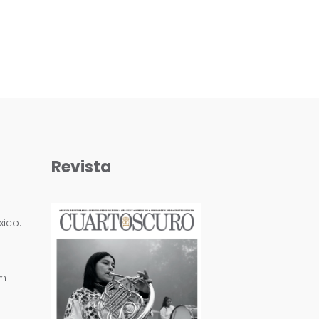
Revista
ico.
om