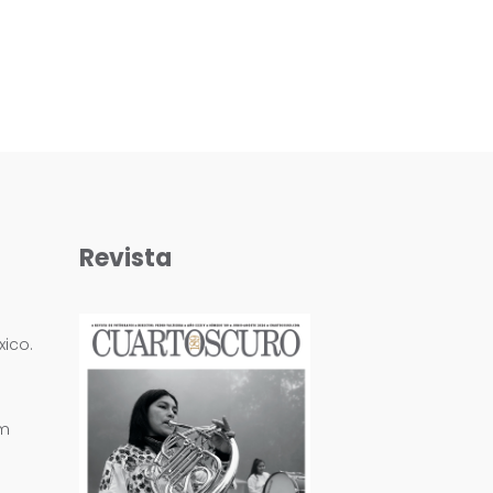
Revista
ico.
om