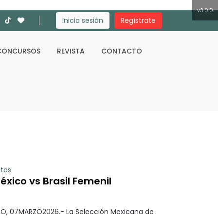
v3.0.0
Inicia sesión
Regístrate
CONCURSOS
REVISTA
CONTACTO
Buscar
itos
xico vs Brasil Femenil
O, 07MARZO2026.- La Selección Mexicana de