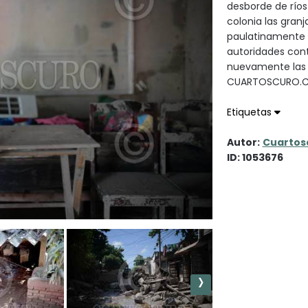
desborde de ríos
colonia las granj
paulatinamente v
autoridades cont
nuevamente las v
CUARTOSCURO.
Etiquetas
Autor:
Cuartos
ID: 1053676
›