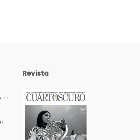
Revista
ico.
om