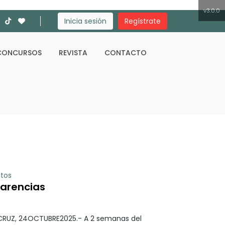
v3.0.0
Inicia sesión
Regístrate
CONCURSOS
REVISTA
CONTACTO
Buscar
itos
Carencias
CRUZ, 24OCTUBRE2025.- A 2 semanas del