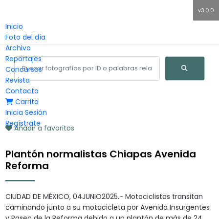
v3.0.0
Inicio
Foto del día
Archivo
Reportajes
Concursos
Revista
Contacto
Carrito
Inicia Sesión
Regístrate
Añadir a favoritos
Plantón normalistas Chiapas Avenida
Reforma
CIUDAD DE MÉXICO, 04JUNIO2025.- Motociclistas transitan
caminando junto a su motocicleta por Avenida Insurgentes
y Paseo de la Reforma debido a un plantón de más de 24