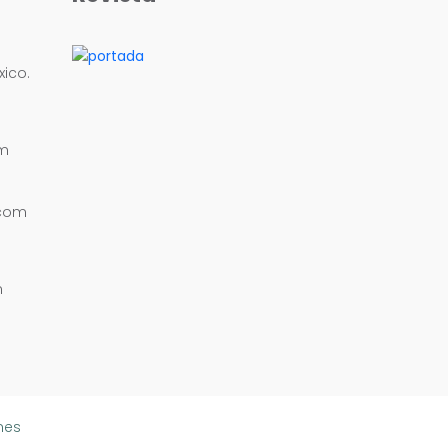
ico.
om
.com
m
nes