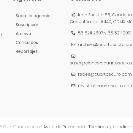
Juan Escutia 55, Condesa,
Sobre la agencia
Cuauhtémoc 06140, CDMX Méx
Suscripción
55 5211 2607
y
55 5211 2913
Archivo
os
Concursos
archivo@cuartoscuro.c
Reportajes
suscripciones@cuartoscuro
redes@cuartoscuro.com
revista@cuartoscuro.co
2022 - Cuartoscuro |
Aviso de Privacidad
|
Términos y condicio