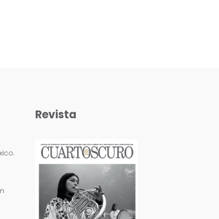
Revista
ico.
om