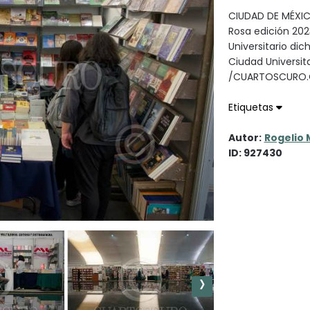
CIUDAD DE MÉXICO,
Rosa edición 202
Universitario dic
Ciudad Universit
/CUARTOSCURO
Etiquetas
Autor:
Rogelio 
ID: 927430
›