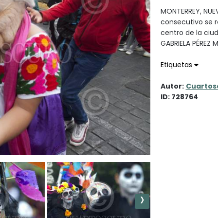
MONTERREY, NUEV
consecutivo se re
centro de la ciu
GABRIELA PÉREZ
Etiquetas
Autor:
Cuartos
ID: 728764
›