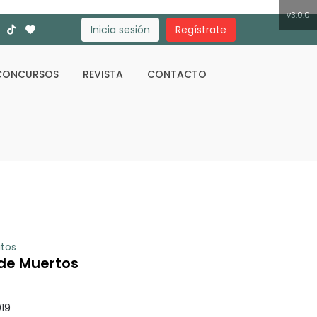
v3.0.0
Inicia sesión
Regístrate
CONCURSOS
REVISTA
CONTACTO
Buscar
itos
 de Muertos
19