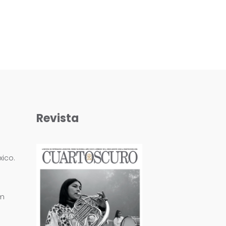
Revista
ico.
om