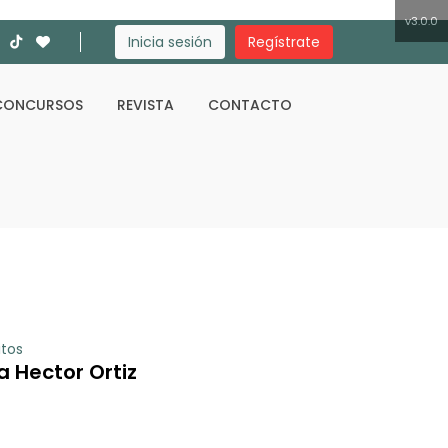
v3.0.0
Inicia sesión
Regístrate
CONCURSOS
REVISTA
CONTACTO
Buscar
itos
 Hector Ortiz