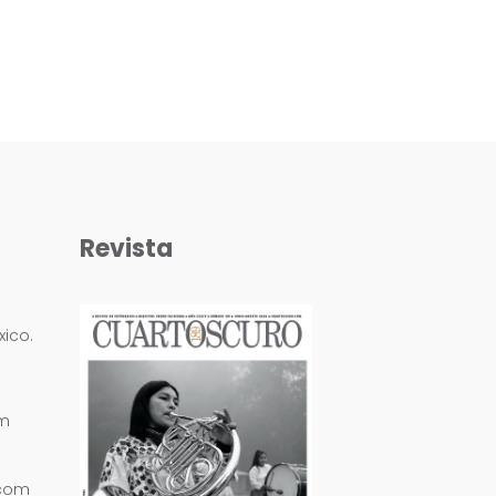
Revista
ico.
om
.com