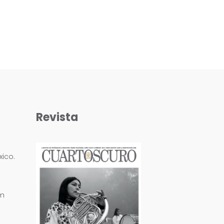
Revista
ico.
om