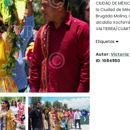
CIUDAD DE MÉXIC
la Ciudad de Méx
Brugada Molina,
alcaldía Xochimi
VALTIERRA/CUA
Etiquetas
Autor:
Victoria
ID: 1084950
›