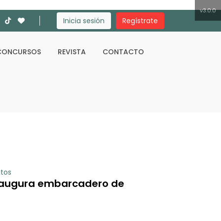
v3.0.0
Inicia sesión
Regístrate
CONCURSOS
REVISTA
CONTACTO
Buscar
itos
naugura embarcadero de