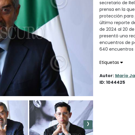
secretario de Re
prensa en la que
protección para 
último reporte d
de 2024 al 20 de
presentó una red
encuentros de pe
640 encuentros
Etiquetas
Autor:
Mario J
ID: 1044425
›