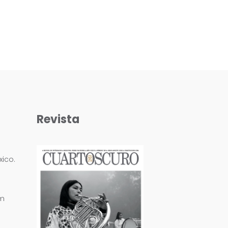
Revista
ico.
om