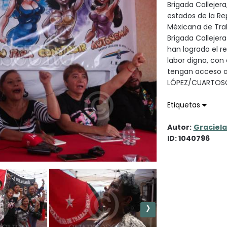
Brigada Callejera
estados de la Re
Méxicana de Trab
Brigada Callejer
han logrado el r
labor digna, con 
tengan acceso a
LÓPEZ/CUARTO
Etiquetas
Autor:
Graciela
ID: 1040796
›