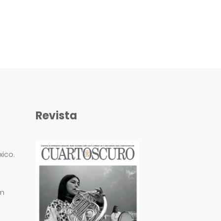
Revista
ico.
om