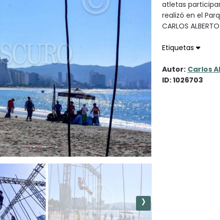
atletas particip
realizó en el Pa
CARLOS ALBERT
Etiquetas
Autor:
Carlos A
ID: 1026703
›