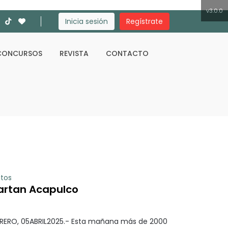
v3.0.0
Inicia sesión
Regístrate
CONCURSOS
REVISTA
CONTACTO
Buscar
itos
artan Acapulco
ERO, 05ABRIL2025.- Esta mañana más de 2000