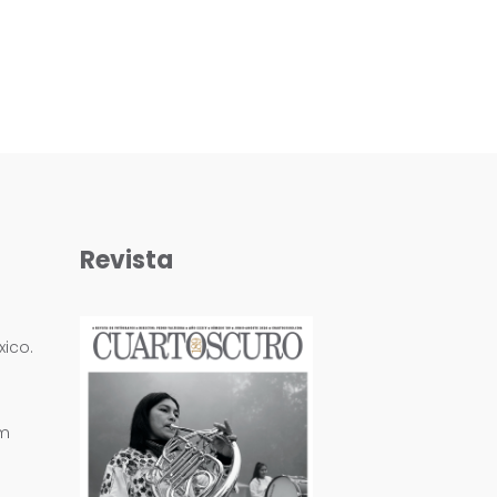
Revista
ico.
om