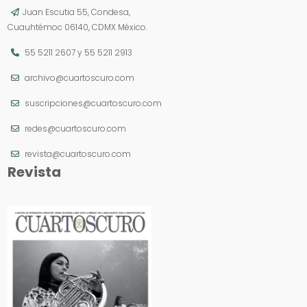
Juan Escutia 55, Condesa,
Cuauhtémoc 06140, CDMX México.
55 5211 2607
y
55 5211 2913
archivo@cuartoscuro.com
suscripciones@cuartoscuro.com
redes@cuartoscuro.com
revista@cuartoscuro.com
Revista