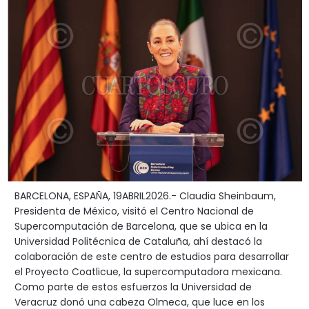
BARCELONA, ESPAÑA, 19ABRIL2026.- Claudia Sheinbaum,
Presidenta de México, visitó el Centro Nacional de
Supercomputación de Barcelona, que se ubica en la
Universidad Politécnica de Cataluña, ahí destacó la
colaboración de este centro de estudios para desarrollar
el Proyecto Coatlicue, la supercomputadora mexicana.
Como parte de estos esfuerzos la Universidad de
Veracruz donó una cabeza Olmeca, que luce en los