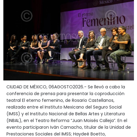
CIUDAD DE MÉXICO, 06AGOSTO2026.- Se llevó a cabo la
conferencia de prensa para presentar la coproducción
teatral El eterno femenino, de Rosario Castellanos,
realizada entre el Instituto Mexicano del Seguro Social
(IMSS) y el Instituto Nacional de Bellas Artes y Literatura
(INBAL), en el Teatro Reforma “Juan Moisés Calleja”. En el
evento participaron Iván Camacho, titular de la Unidad de
Prestaciones Sociales del IMSS; Haydeé Boetto,