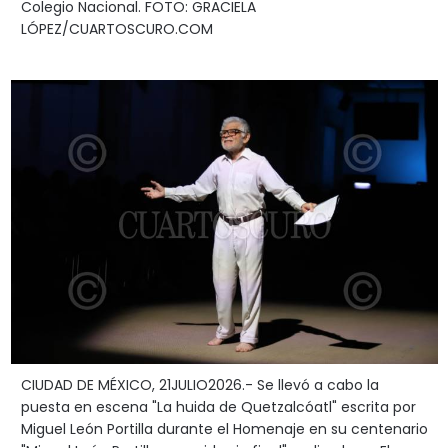
Colegio Nacional. FOTO: GRACIELA
LÓPEZ/CUARTOSCURO.COM
CIUDAD DE MÉXICO, 21JULIO2026.- Se llevó a cabo la
puesta en escena "La huida de Quetzalcóatl" escrita por
Miguel León Portilla durante el Homenaje en su centenario