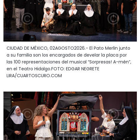
CIUDAD DE MÉXICO, 02AGOSTO2026.- El Pato Merlin junto
a su familia son los encargados de develar la placa por
las 100 representaciones del musical “Sorpresas! A-mén”,
en el Teatro Hidalgo.FOTO: EDGAR NEGRETE
LIRA/CUARTOSCURO.COM