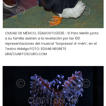
CIUDAD DE MÉXICO, 02AGOSTO2026.- El Pato Merlin junto
a su familia asisten a la revelación por las 100
representaciones del musical “Sorpresas! A-mén”, en el
Teatro Hidalgo.FOTO: EDGAR NEGRETE
LIRA/CUARTOSCURO.COM