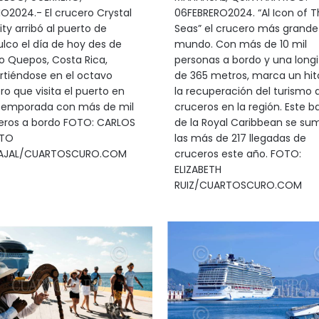
IO2024.- El crucero Crystal
06FEBRERO2024. “Al Icon of T
ity arribó al puerto de
Seas” el crucero más grande
lco el día de hoy des de
mundo. Con más de 10 mil
o Quepos, Costa Rica,
personas a bordo y una long
rtiéndose en el octavo
de 365 metros, marca un hit
ro que visita el puerto en
la recuperación del turismo 
temporada con más de mil
cruceros en la región. Este b
eros a bordo FOTO: CARLOS
de la Royal Caribbean se su
RTO
las más de 217 llegadas de
AJAL/CUARTOSCURO.COM
cruceros este año. FOTO:
ELIZABETH
RUIZ/CUARTOSCURO.COM