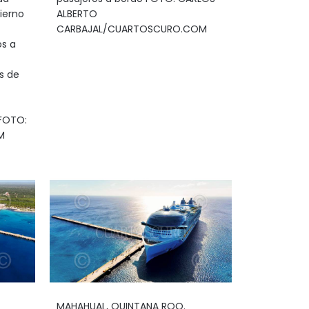
ierno
ALBERTO
CARBAJAL/CUARTOSCURO.COM
os a
s de
 FOTO:
M
MAHAHUAL, QUINTANA ROO.