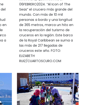
he
06FEBRERO2024. “Al Icon of The
 del
Seas” el crucero más grande del
mundo. Con más de 10 mil
itud
personas a bordo y una longitud
o en
de 365 metros, marca un hito en
de
la recuperación del turismo de
arco
cruceros en la región. Este barco
ma a
de la Royal Caribbean se suma a
las más de 217 llegadas de
cruceros este año. FOTO:
ELIZABETH
RUIZ/CUARTOSCURO.COM