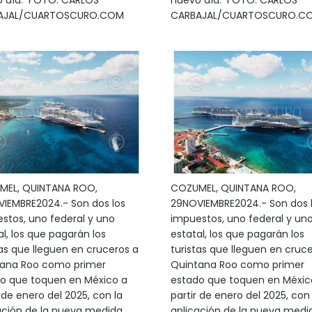
 día. FOTO: CARLOS
nuevo día. FOTO: CARLOS
AJAL/CUARTOSCURO.COM
CARBAJAL/CUARTOSCURO.C
MEL, QUINTANA ROO,
COZUMEL, QUINTANA ROO,
IEMBRE2024.- Son dos los
29NOVIEMBRE2024.- Son dos 
stos, uno federal y uno
impuestos, uno federal y un
al, los que pagarán los
estatal, los que pagarán los
tas que lleguen en cruceros a
turistas que lleguen en cruc
ana Roo como primer
Quintana Roo como primer
o que toquen en México a
estado que toquen en Méxic
 de enero del 2025, con la
partir de enero del 2025, con 
ación de la nueva medida
aplicación de la nueva medi