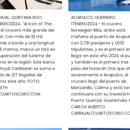
HUAL, QUINTANA ROO.
ACAPULCO, GUERRERO,
RERO2024. “Al Icon of The
17ENERO2024.- El crucero
 el crucero más grande del
Norwegian Bliss, arribo está
. Con más de 10 mil
mañana al puerto de Acapul
nas a bordo y una longitud
con 3,791 pasajeros y 1,633
5 metros, marca un hito en
tripulantes, y es el primero e
cuperación del turismo de
llegar en este año 2024 al pu
ros en la región. Este barco
y también es el primero tras 
 Royal Caribbean se suma a
paso del huracán Otis que a
ás de 217 llegadas de
severamente a Acapulco, el
ros este año. FOTO:
crucero llegó del puerto de
BETH
Manzanillo, Colima y está ta
/CUARTOSCURO.COM
continuara con su travesía h
Puerto Quetzal, Guatemala.
CARLOS ALBERTO
CARBAJAL/CUARTOSCURO.C