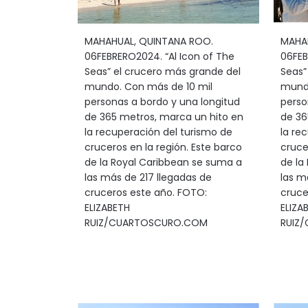
MAHAHUAL, QUINTANA ROO.
MAHA
06FEBRERO2024. “Al Icon of The
06FEB
Seas” el crucero más grande del
Seas”
mundo. Con más de 10 mil
mundo
personas a bordo y una longitud
perso
de 365 metros, marca un hito en
de 36
la recuperación del turismo de
la re
cruceros en la región. Este barco
cruce
de la Royal Caribbean se suma a
de la
las más de 217 llegadas de
las m
cruceros este año. FOTO:
cruce
ELIZABETH
ELIZA
RUIZ/CUARTOSCURO.COM
RUIZ