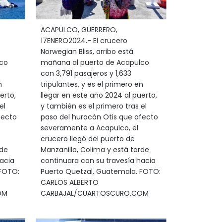
ACAPULCO, GUERRERO,
17ENERO2024.- El crucero
Norwegian Bliss, arribo está
co
mañana al puerto de Acapulco
con 3,791 pasajeros y 1,633
n
tripulantes, y es el primero en
erto,
llegar en este año 2024 al puerto,
el
y también es el primero tras el
fecto
paso del huracán Otis que afecto
severamente a Acapulco, el
crucero llegó del puerto de
rde
Manzanillo, Colima y está tarde
acia
continuara con su travesía hacia
 FOTO:
Puerto Quetzal, Guatemala. FOTO:
CARLOS ALBERTO
OM
CARBAJAL/CUARTOSCURO.COM