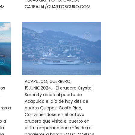
nuevo día. FOTO: CARLOS
OM
CARBAJAL/CUARTOSCURO.COM
ACAPULCO, GUERRERO,
los
19JUNIO2024.- El crucero Crystal
o
Serenity arribó al puerto de
Acapulco el día de hoy des de
eros a
puerto Quepos, Costa Rica,
Convirtiéndose en el octavo
o a
crucero que visita el puerto en
la
esta temporada con más de mil
da
pasajeros a bordo FOTO: CARLOS