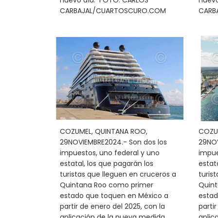
nuevo día. FOTO: CARLOS
nuevo
CARBAJAL/CUARTOSCURO.COM
CARB
COZUMEL, QUINTANA ROO,
COZU
29NOVIEMBRE2024.- Son dos los
29NOV
impuestos, uno federal y uno
impue
estatal, los que pagarán los
estat
turistas que lleguen en cruceros a
turis
Quintana Roo como primer
Quint
estado que toquen en México a
estad
partir de enero del 2025, con la
partir
aplicación de la nueva medida
aplic