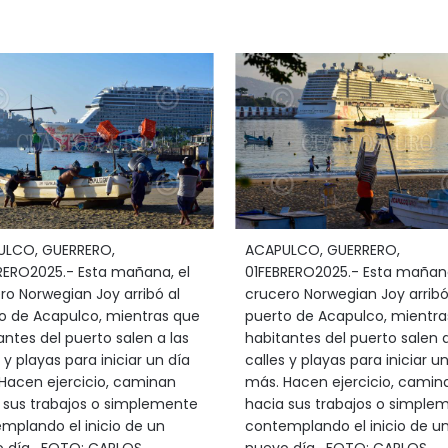
ULCO, GUERRERO,
ACAPULCO, GUERRERO,
RERO2025.- Esta mañana, el
01FEBRERO2025.- Esta mañana
ro Norwegian Joy arribó al
crucero Norwegian Joy arribó
o de Acapulco, mientras que
puerto de Acapulco, mientra
antes del puerto salen a las
habitantes del puerto salen a
 y playas para iniciar un día
calles y playas para iniciar u
Hacen ejercicio, caminan
más. Hacen ejercicio, camin
 sus trabajos o simplemente
hacia sus trabajos o simple
mplando el inicio de un
contemplando el inicio de u