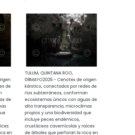
TULUM, QUINTANA ROO,
rigen
08MAYO2025.- Cenotes de origen
es de
kárstico, conectados por redes de
n
ríos subterráneos, conforman
as de
ecosistemas únicos con aguas de
mas
alta transparencia, microclimas
que
propios y una biodiversidad que
incluye peces endémicos,
íces
crustáceos cavernícolas y raíces
oca en
de árboles que perforan la roca en