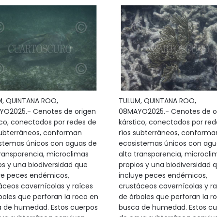
, QUINTANA ROO,
TULUM, QUINTANA ROO,
O2025.- Cenotes de origen
08MAYO2025.- Cenotes de o
ico, conectados por redes de
kárstico, conectados por red
subterráneos, conforman
ríos subterráneos, conforma
stemas únicos con aguas de
ecosistemas únicos con agu
transparencia, microclimas
alta transparencia, microcli
os y una biodiversidad que
propios y una biodiversidad 
ye peces endémicos,
incluye peces endémicos,
áceos cavernícolas y raíces
crustáceos cavernícolas y ra
boles que perforan la roca en
de árboles que perforan la r
 de humedad. Estos cuerpos
busca de humedad. Estos cu