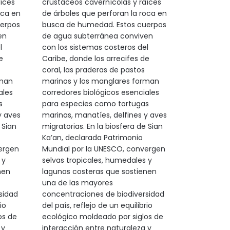
íces
crustáceos cavernícolas y raíces
oca en
de árboles que perforan la roca en
erpos
busca de humedad. Estos cuerpos
en
de agua subterránea conviven
l
con los sistemas costeros del
e
Caribe, donde los arrecifes de
coral, las praderas de pastos
rman
marinos y los manglares forman
ales
corredores biológicos esenciales
s
para especies como tortugas
y aves
marinas, manatíes, delfines y aves
 Sian
migratorias. En la biosfera de Sian
Ka’an, declarada Patrimonio
ergen
Mundial por la UNESCO, convergen
 y
selvas tropicales, humedales y
nen
lagunas costeras que sostienen
una de las mayores
sidad
concentraciones de biodiversidad
io
del país, reflejo de un equilibrio
os de
ecológico moldeado por siglos de
 y
interacción entre naturaleza y