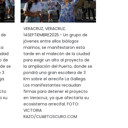
VERACRUZ, VERACRUZ,
 de
14SEPTIEMBRE2025.- Un grupo de
jóvenes entre ellos biólogos
ta
marinos, se manifestaron esta
iudad
tarde en el malecón de la ciudad
to de
para exigir un alto al proyecto de
nde se
la ampliación del Puerto, donde se
 3
pondrá una gran escollera de 3
ga.
Km sobre el arrecife La Gallega.
Los manifestantes recaudan
cto
firmas para detener el proyecto
a su
en Veracruz, ya que afectaría su
ecosistema arrecifal. FOTO:
VICTORIA
RAZO/CUARTOSCURO.COM