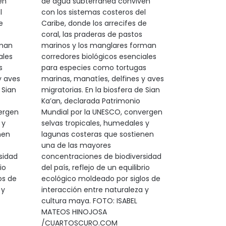
en
de agua subterránea conviven
l
con los sistemas costeros del
e
Caribe, donde los arrecifes de
coral, las praderas de pastos
rman
marinos y los manglares forman
ales
corredores biológicos esenciales
s
para especies como tortugas
y aves
marinas, manatíes, delfines y aves
 Sian
migratorias. En la biosfera de Sian
Ka’an, declarada Patrimonio
ergen
Mundial por la UNESCO, convergen
 y
selvas tropicales, humedales y
nen
lagunas costeras que sostienen
una de las mayores
sidad
concentraciones de biodiversidad
io
del país, reflejo de un equilibrio
os de
ecológico moldeado por siglos de
 y
interacción entre naturaleza y
cultura maya. FOTO: ISABEL
MATEOS HINOJOSA
/CUARTOSCURO.COM