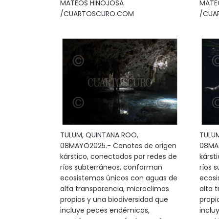
MATEOS HINOJOSA
MATE
/CUARTOSCURO.COM
/CUA
TULUM, QUINTANA ROO,
TULUM
08MAYO2025.- Cenotes de origen
08MAY
kárstico, conectados por redes de
kárst
ríos subterráneos, conforman
ríos 
ecosistemas únicos con aguas de
ecosi
alta transparencia, microclimas
alta 
propios y una biodiversidad que
propi
incluye peces endémicos,
inclu