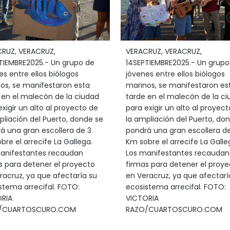
RUZ, VERACRUZ,
VERACRUZ, VERACRUZ,
TIEMBRE2025.- Un grupo de
14SEPTIEMBRE2025.- Un grupo
es entre ellos biólogos
jóvenes entre ellos biólogos
os, se manifestaron esta
marinos, se manifestaron es
 en el malecón de la ciudad
tarde en el malecón de la c
exigir un alto al proyecto de
para exigir un alto al proyec
pliación del Puerto, donde se
la ampliación del Puerto, do
á una gran escollera de 3
pondrá una gran escollera de
bre el arrecife La Gallega.
Km sobre el arrecife La Galle
anifestantes recaudan
Los manifestantes recaudan
s para detener el proyecto
firmas para detener el proye
racruz, ya que afectaría su
en Veracruz, ya que afectarí
stema arrecifal. FOTO:
ecosistema arrecifal. FOTO:
RIA
VICTORIA
/CUARTOSCURO.COM
RAZO/CUARTOSCURO.COM