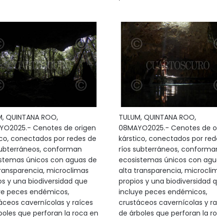
, QUINTANA ROO,
TULUM, QUINTANA ROO,
O2025.- Cenotes de origen
08MAYO2025.- Cenotes de o
ico, conectados por redes de
kárstico, conectados por red
subterráneos, conforman
ríos subterráneos, conforma
stemas únicos con aguas de
ecosistemas únicos con agu
transparencia, microclimas
alta transparencia, microcli
os y una biodiversidad que
propios y una biodiversidad 
ye peces endémicos,
incluye peces endémicos,
áceos cavernícolas y raíces
crustáceos cavernícolas y ra
boles que perforan la roca en
de árboles que perforan la r