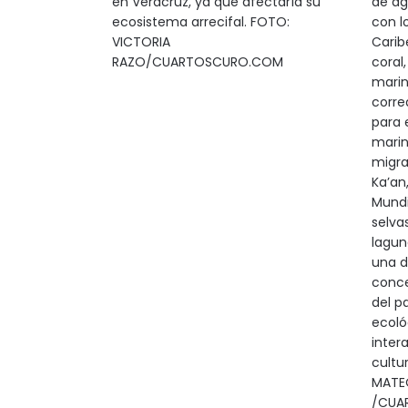
en Veracruz, ya que afectaría su
de ag
ecosistema arrecifal. FOTO:
con l
VICTORIA
Carib
RAZO/CUARTOSCURO.COM
coral
marin
corre
para 
marin
migrat
Ka’an
Mundi
selva
lagun
una d
conce
del pa
ecoló
inter
cultu
MATE
/CUA