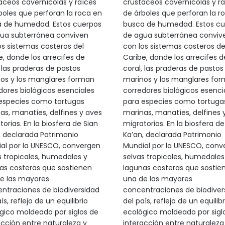
áceos cavernícolas y raíces
crustáceos cavernícolas y ra
boles que perforan la roca en
de árboles que perforan la r
 de humedad. Estos cuerpos
busca de humedad. Estos cu
ua subterránea conviven
de agua subterránea conviv
os sistemas costeros del
con los sistemas costeros de
e, donde los arrecifes de
Caribe, donde los arrecifes d
, las praderas de pastos
coral, las praderas de pastos
os y los manglares forman
marinos y los manglares fo
dores biológicos esenciales
corredores biológicos esenci
especies como tortugas
para especies como tortuga
as, manatíes, delfines y aves
marinas, manatíes, delfines 
orias. En la biosfera de Sian
migratorias. En la biosfera de
, declarada Patrimonio
Ka’an, declarada Patrimonio
al por la UNESCO, convergen
Mundial por la UNESCO, conv
s tropicales, humedales y
selvas tropicales, humedales
as costeras que sostienen
lagunas costeras que sostie
e las mayores
una de las mayores
ntraciones de biodiversidad
concentraciones de biodiver
ís, reflejo de un equilibrio
del país, reflejo de un equilibr
gico moldeado por siglos de
ecológico moldeado por sigl
acción entre naturaleza y
interacción entre naturaleza