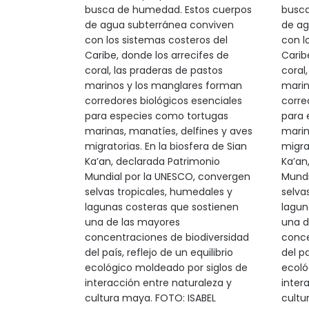
busca de humedad. Estos cuerpos
busca
de agua subterránea conviven
de ag
con los sistemas costeros del
con l
Caribe, donde los arrecifes de
Carib
coral, las praderas de pastos
coral
marinos y los manglares forman
marin
corredores biológicos esenciales
corre
para especies como tortugas
para 
marinas, manatíes, delfines y aves
marin
migratorias. En la biosfera de Sian
migrat
Ka’an, declarada Patrimonio
Ka’an
Mundial por la UNESCO, convergen
Mundi
selvas tropicales, humedales y
selva
lagunas costeras que sostienen
lagun
una de las mayores
una d
concentraciones de biodiversidad
conce
del país, reflejo de un equilibrio
del pa
ecológico moldeado por siglos de
ecoló
interacción entre naturaleza y
inter
cultura maya. FOTO: ISABEL
cultu