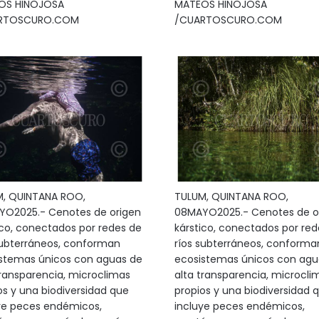
OS HINOJOSA
MATEOS HINOJOSA
RTOSCURO.COM
/CUARTOSCURO.COM
, QUINTANA ROO,
TULUM, QUINTANA ROO,
O2025.- Cenotes de origen
08MAYO2025.- Cenotes de o
ico, conectados por redes de
kárstico, conectados por red
subterráneos, conforman
ríos subterráneos, conforma
stemas únicos con aguas de
ecosistemas únicos con agu
transparencia, microclimas
alta transparencia, microcli
os y una biodiversidad que
propios y una biodiversidad 
ye peces endémicos,
incluye peces endémicos,