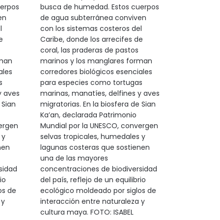
erpos
busca de humedad. Estos cuerpos
en
de agua subterránea conviven
l
con los sistemas costeros del
e
Caribe, donde los arrecifes de
coral, las praderas de pastos
rman
marinos y los manglares forman
ales
corredores biológicos esenciales
s
para especies como tortugas
y aves
marinas, manatíes, delfines y aves
 Sian
migratorias. En la biosfera de Sian
Ka’an, declarada Patrimonio
ergen
Mundial por la UNESCO, convergen
 y
selvas tropicales, humedales y
nen
lagunas costeras que sostienen
una de las mayores
sidad
concentraciones de biodiversidad
io
del país, reflejo de un equilibrio
os de
ecológico moldeado por siglos de
 y
interacción entre naturaleza y
cultura maya. FOTO: ISABEL