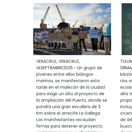
VERACRUZ, VERACRUZ,
TULUM
14SEPTIEMBRE2025.- Un grupo de
08MAY
jóvenes entre ellos biólogos
kárst
marinos, se manifestaron esta
ríos 
tarde en el malecón de la ciudad
ecosi
para exigir un alto al proyecto de
alta 
la ampliación del Puerto, donde se
propi
pondrá una gran escollera de 3
inclu
Km sobre el arrecife La Gallega.
crust
Los manifestantes recaudan
de ár
firmas para detener el proyecto
busca