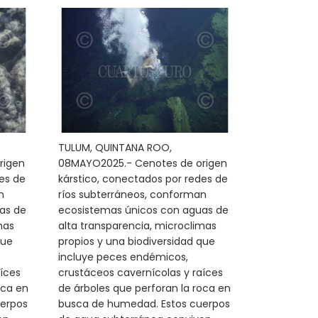
TULUM, QUINTANA ROO,
rigen
08MAYO2025.- Cenotes de origen
es de
kárstico, conectados por redes de
n
ríos subterráneos, conforman
as de
ecosistemas únicos con aguas de
mas
alta transparencia, microclimas
que
propios y una biodiversidad que
incluye peces endémicos,
íces
crustáceos cavernícolas y raíces
oca en
de árboles que perforan la roca en
erpos
busca de humedad. Estos cuerpos