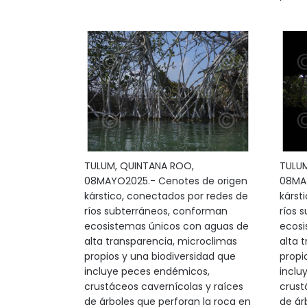
TULUM, QUINTANA ROO,
TULUM
08MAYO2025.- Cenotes de origen
08MAY
kárstico, conectados por redes de
kárst
ríos subterráneos, conforman
ríos 
ecosistemas únicos con aguas de
ecosi
alta transparencia, microclimas
alta 
propios y una biodiversidad que
propi
incluye peces endémicos,
inclu
crustáceos cavernícolas y raíces
crust
de árboles que perforan la roca en
de ár