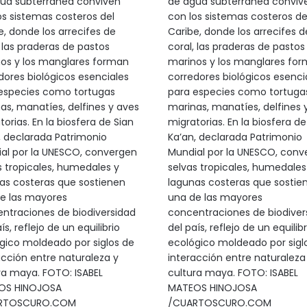
ua subterránea conviven
de agua subterránea conviv
os sistemas costeros del
con los sistemas costeros de
e, donde los arrecifes de
Caribe, donde los arrecifes d
, las praderas de pastos
coral, las praderas de pastos
os y los manglares forman
marinos y los manglares fo
dores biológicos esenciales
corredores biológicos esenci
especies como tortugas
para especies como tortuga
as, manatíes, delfines y aves
marinas, manatíes, delfines 
orias. En la biosfera de Sian
migratorias. En la biosfera de
, declarada Patrimonio
Ka’an, declarada Patrimonio
al por la UNESCO, convergen
Mundial por la UNESCO, conv
s tropicales, humedales y
selvas tropicales, humedales
as costeras que sostienen
lagunas costeras que sostie
e las mayores
una de las mayores
ntraciones de biodiversidad
concentraciones de biodiver
ís, reflejo de un equilibrio
del país, reflejo de un equilibr
gico moldeado por siglos de
ecológico moldeado por sigl
acción entre naturaleza y
interacción entre naturaleza
ra maya. FOTO: ISABEL
cultura maya. FOTO: ISABEL
OS HINOJOSA
MATEOS HINOJOSA
RTOSCURO.COM
/CUARTOSCURO.COM