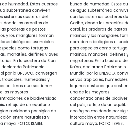
 de humedad. Estos cuerpos
busca de humedad. Estos cu
ua subterránea conviven
de agua subterránea conviv
os sistemas costeros del
con los sistemas costeros de
e, donde los arrecifes de
Caribe, donde los arrecifes d
, las praderas de pastos
coral, las praderas de pastos
os y los manglares forman
marinos y los manglares fo
dores biológicos esenciales
corredores biológicos esenci
especies como tortugas
para especies como tortuga
as, manatíes, delfines y aves
marinas, manatíes, delfines 
orias. En la biosfera de Sian
migratorias. En la biosfera de
, declarada Patrimonio
Ka’an, declarada Patrimonio
al por la UNESCO, convergen
Mundial por la UNESCO, conv
s tropicales, humedales y
selvas tropicales, humedales
as costeras que sostienen
lagunas costeras que sostie
e las mayores
una de las mayores
ntraciones de biodiversidad
concentraciones de biodiver
ís, reflejo de un equilibrio
del país, reflejo de un equilibr
gico moldeado por siglos de
ecológico moldeado por sigl
acción entre naturaleza y
interacción entre naturaleza
ra maya. FOTO: ISABEL
cultura maya. FOTO: ISABEL