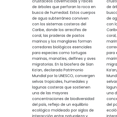
crustáceos cavernícolas y raíces
crust
de árboles que perforan la roca en
de ár
busca de humedad. Estos cuerpos
busca
de agua subterránea conviven
de ag
con los sistemas costeros del
con l
Caribe, donde los arrecifes de
Carib
coral, las praderas de pastos
coral
marinos y los manglares forman
marin
corredores biológicos esenciales
corre
para especies como tortugas
para 
marinas, manatíes, delfines y aves
marin
migratorias. En la biosfera de Sian
migrat
Ka’an, declarada Patrimonio
Ka’an
Mundial por la UNESCO, convergen
Mundi
selvas tropicales, humedales y
selva
lagunas costeras que sostienen
lagun
una de las mayores
una d
concentraciones de biodiversidad
conce
del país, reflejo de un equilibrio
del pa
ecológico moldeado por siglos de
ecoló
interacción entre naturaleza y
inter