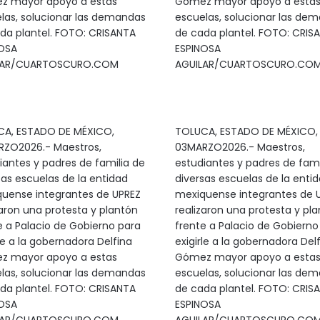
z mayor apoyo a estas
Gómez mayor apoyo a esta
las, solucionar las demandas
escuelas, solucionar las de
da plantel. FOTO: CRISANTA
de cada plantel. FOTO: CRIS
OSA
ESPINOSA
LAR/CUARTOSCURO.COM
AGUILAR/CUARTOSCURO.CO
A, ESTADO DE MÉXICO,
TOLUCA, ESTADO DE MÉXICO,
ZO2026.- Maestros,
03MARZO2026.- Maestros,
iantes y padres de familia de
estudiantes y padres de fami
sas escuelas de la entidad
diversas escuelas de la enti
uense integrantes de UPREZ
mexiquense integrantes de 
zaron una protesta y plantón
realizaron una protesta y pl
e a Palacio de Gobierno para
frente a Palacio de Gobierno
rle a la gobernadora Delfina
exigirle a la gobernadora Del
z mayor apoyo a estas
Gómez mayor apoyo a esta
las, solucionar las demandas
escuelas, solucionar las de
da plantel. FOTO: CRISANTA
de cada plantel. FOTO: CRIS
OSA
ESPINOSA