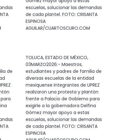
s
Gómez mayor apoyo a estas
mandas
escuelas, solucionar las demandas
ANTA
de cada plantel. FOTO: CRISANTA
ESPINOSA
M
AGUILAR/CUARTOSCURO.COM
TOLUCA, ESTADO DE MÉXICO,
03MARZO2026.- Maestros,
lia de
estudiantes y padres de familia de
dad
diversas escuelas de la entidad
UPREZ
mexiquense integrantes de UPREZ
antón
realizaron una protesta y plantón
 para
frente a Palacio de Gobierno para
fina
exigirle a la gobernadora Delfina
s
Gómez mayor apoyo a estas
mandas
escuelas, solucionar las demandas
ANTA
de cada plantel. FOTO: CRISANTA
ESPINOSA