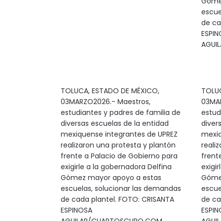
Góme
escue
de ca
ESPIN
AGUI
TOLUCA, ESTADO DE MÉXICO,
TOLUC
03MARZO2026.- Maestros,
03MAR
estudiantes y padres de familia de
estud
diversas escuelas de la entidad
diver
mexiquense integrantes de UPREZ
mexiq
realizaron una protesta y plantón
reali
frente a Palacio de Gobierno para
frent
exigirle a la gobernadora Delfina
exigi
Gómez mayor apoyo a estas
Góme
escuelas, solucionar las demandas
escue
de cada plantel. FOTO: CRISANTA
de ca
ESPINOSA
ESPIN