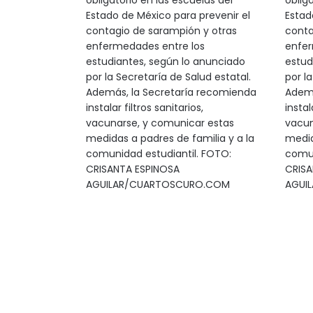
obligatorio en las escuelas del
oblig
Estado de México para prevenir el
Estad
contagio de sarampión y otras
conta
enfermedades entre los
enfer
estudiantes, según lo anunciado
estud
por la Secretaría de Salud estatal.
por la
Además, la Secretaría recomienda
Ademá
instalar filtros sanitarios,
instal
vacunarse, y comunicar estas
vacun
medidas a padres de familia y a la
medid
comunidad estudiantil. FOTO:
comun
CRISANTA ESPINOSA
CRISA
AGUILAR/CUARTOSCURO.COM
AGUI