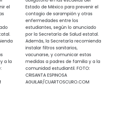
l
obligatorio en las escuelas del
ir el
Estado de México para prevenir el
as
contagio de sarampión y otras
enfermedades entre los
iado
estudiantes, según lo anunciado
atal.
por la Secretaría de Salud estatal.
mienda
Además, la Secretaría recomienda
instalar filtros sanitarios,
as
vacunarse, y comunicar estas
y a la
medidas a padres de familia y a la
:
comunidad estudiantil. FOTO:
CRISANTA ESPINOSA
M
AGUILAR/CUARTOSCURO.COM