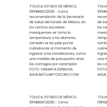
TOLUCA, ESTADO DE MÉXICO,
TOLUC
10FEBRERO2026.- Como
10FE
recomendación de la Secretaría
recom
de Salud del Estado de México, en
de Sa
los centros escolares
los c
mexiquenses se toma la
mexiq
temperatura a los alumnos,
tempe
también se les pide portar
tambi
cubrebocas al momento de
cubr
ingresar a las instalaciones, como
ingre
una medida de precaución ante
una m
los contagios por sarampión.
los c
FOTO: CRISANTA ESPINOSA
FOTO:
AGUILAR/CUARTOSCURO.COM
AGUI
TOLUCA, ESTADO DE MÉXICO,
TOLUC
10FEBRERO2026.- Como
09FEB