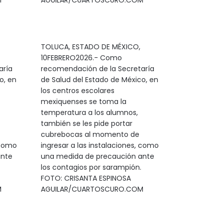
M
AGUILAR/CUARTOSCURO.COM
TOLUCA, ESTADO DE MÉXICO,
10FEBRERO2026.- Como
aría
recomendación de la Secretaría
o, en
de Salud del Estado de México, en
los centros escolares
mexiquenses se toma la
temperatura a los alumnos,
también se les pide portar
cubrebocas al momento de
 como
ingresar a las instalaciones, como
ante
una medida de precaución ante
los contagios por sarampión.
FOTO: CRISANTA ESPINOSA
M
AGUILAR/CUARTOSCURO.COM