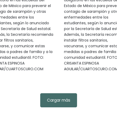
atorio en las escuelas del
obligatorio en las escuelas de
o de México para prevenir el
Estado de México para preven
gio de sarampión y otras
contagio de sarampión y otr
medades entre los
enfermedades entre los
iantes, según lo anunciado
estudiantes, según lo anunc
 Secretaría de Salud estatal.
por la Secretaría de Salud est
s, la Secretaría recomienda
Además, la Secretaría reco
ar filtros sanitarios,
instalar filtros sanitarios,
arse, y comunicar estas
vacunarse, y comunicar est
as a padres de familia y a la
medidas a padres de familia 
idad estudiantil. FOTO:
comunidad estudiantil. FOTO
NTA ESPINOSA
CRISANTA ESPINOSA
LAR/CUARTOSCURO.COM
AGUILAR/CUARTOSCURO.CO
Cargar más