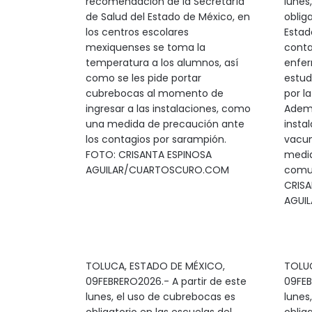
recomendación de la Secretaría
lunes
de Salud del Estado de México, en
oblig
los centros escolares
Estad
mexiquenses se toma la
conta
temperatura a los alumnos, así
enfer
como se les pide portar
estud
cubrebocas al momento de
por la
ingresar a las instalaciones, como
Ademá
una medida de precaución ante
instal
los contagios por sarampión.
vacun
FOTO: CRISANTA ESPINOSA
medid
AGUILAR/CUARTOSCURO.COM
comun
CRISA
AGUI
TOLUCA, ESTADO DE MÉXICO,
TOLUC
09FEBRERO2026.- A partir de este
09FEB
lunes, el uso de cubrebocas es
lunes