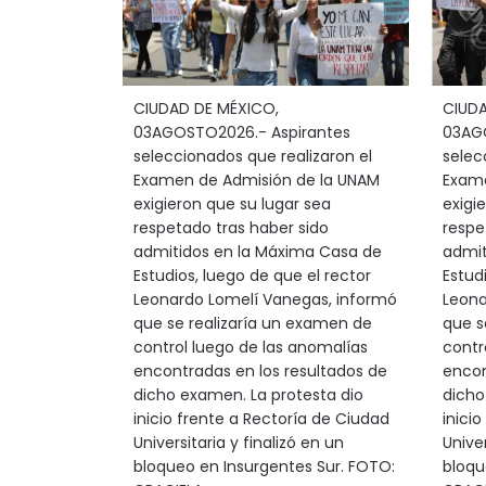
CIUDAD DE MÉXICO,
CIUDA
03AGOSTO2026.- Aspirantes
03AGO
seleccionados que realizaron el
selec
Examen de Admisión de la UNAM
Exame
exigieron que su lugar sea
exigi
respetado tras haber sido
respe
admitidos en la Máxima Casa de
admit
Estudios, luego de que el rector
Estud
Leonardo Lomelí Vanegas, informó
Leona
que se realizaría un examen de
que s
control luego de las anomalías
contr
encontradas en los resultados de
encon
dicho examen. La protesta dio
dicho
inicio frente a Rectoría de Ciudad
inici
Universitaria y finalizó en un
Univer
bloqueo en Insurgentes Sur. FOTO:
bloqu