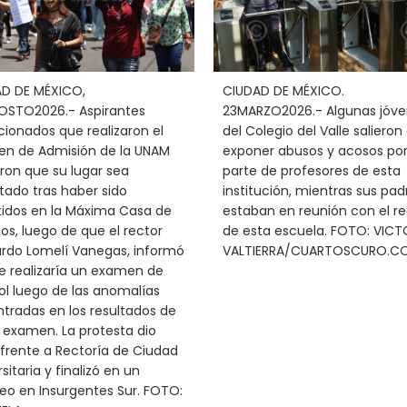
D DE MÉXICO,
CIUDAD DE MÉXICO.
STO2026.- Aspirantes
23MARZO2026.- Algunas jóv
cionados que realizaron el
del Colegio del Valle salieron
n de Admisión de la UNAM
exponer abusos y acosos po
eron que su lugar sea
parte de profesores de esta
tado tras haber sido
institución, mientras sus pad
idos en la Máxima Casa de
estaban en reunión con el re
ios, luego de que el rector
de esta escuela. FOTO: VICT
rdo Lomelí Vanegas, informó
VALTIERRA/CUARTOSCURO.C
e realizaría un examen de
ol luego de las anomalías
tradas en los resultados de
 examen. La protesta dio
o frente a Rectoría de Ciudad
sitaria y finalizó en un
eo en Insurgentes Sur. FOTO: