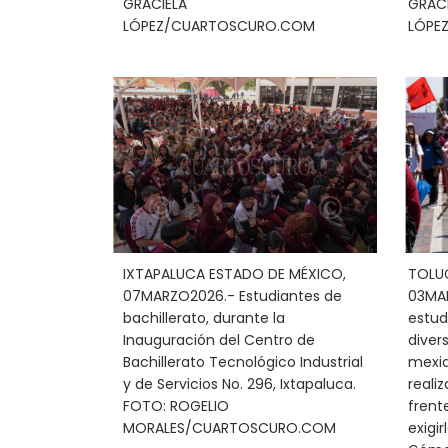
GRACIELA
GRACI
LÓPEZ/CUARTOSCURO.COM
LÓPE
IXTAPALUCA ESTADO DE MÉXICO,
TOLUC
07MARZO2026.- Estudiantes de
03MAR
bachillerato, durante la
estud
Inauguración del Centro de
diver
Bachillerato Tecnológico Industrial
mexiq
y de Servicios No. 296, Ixtapaluca.
reali
FOTO: ROGELIO
frent
MORALES/CUARTOSCURO.COM
exigi