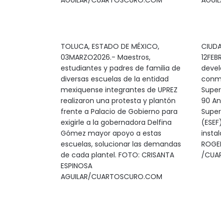
AGUILAR/CUARTOSCURO.COM
AGUI
TOLUCA, ESTADO DE MÉXICO,
CIUDA
03MARZO2026.- Maestros,
12FEB
estudiantes y padres de familia de
devela
diversas escuelas de la entidad
conme
mexiquense integrantes de UPREZ
Super
realizaron una protesta y plantón
90 An
frente a Palacio de Gobierno para
Super
exigirle a la gobernadora Delfina
(ESEF)
Gómez mayor apoyo a estas
insta
escuelas, solucionar las demandas
ROGE
de cada plantel. FOTO: CRISANTA
/CUA
ESPINOSA
AGUILAR/CUARTOSCURO.COM