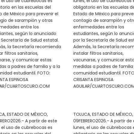
, el uso de cubrebocas es
lunes, el uso de cubrebocas 
atorio en las escuelas del
obligatorio en las escuelas de
o de México para prevenir el
Estado de México para preven
gio de sarampión y otras
contagio de sarampión y otr
medades entre los
enfermedades entre los
iantes, según lo anunciado
estudiantes, según lo anunc
 Secretaría de Salud estatal.
por la Secretaría de Salud est
s, la Secretaría recomienda
Además, la Secretaría reco
ar filtros sanitarios,
instalar filtros sanitarios,
arse, y comunicar estas
vacunarse, y comunicar est
as a padres de familia y a la
medidas a padres de familia 
idad estudiantil. FOTO:
comunidad estudiantil. FOTO
NTA ESPINOSA
CRISANTA ESPINOSA
LAR/CUARTOSCURO.COM
AGUILAR/CUARTOSCURO.CO
A, ESTADO DE MÉXICO,
TOLUCA, ESTADO DE MÉXICO,
RERO2026.- A partir de este
09FEBRERO2026.- A partir de 
, el uso de cubrebocas es
lunes, el uso de cubrebocas 