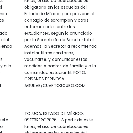
es
lunes, el uso de cubrebocas es
l
obligatorio en las escuelas del
ir el
Estado de México para prevenir el
as
contagio de sarampión y otras
enfermedades entre los
iado
estudiantes, según lo anunciado
atal.
por la Secretaría de Salud estatal.
mienda
Además, la Secretaría recomienda
instalar filtros sanitarios,
as
vacunarse, y comunicar estas
y a la
medidas a padres de familia y a la
:
comunidad estudiantil. FOTO:
CRISANTA ESPINOSA
M
AGUILAR/CUARTOSCURO.COM
TOLUCA, ESTADO DE MÉXICO,
este
09FEBRERO2026.- A partir de este
es
lunes, el uso de cubrebocas es