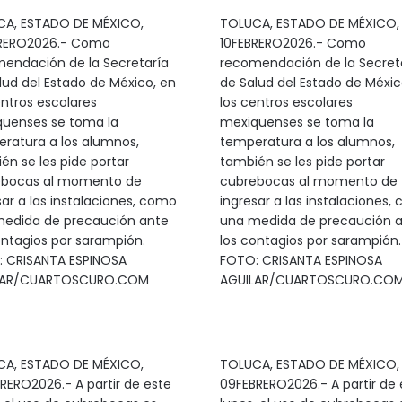
A, ESTADO DE MÉXICO,
TOLUCA, ESTADO DE MÉXICO,
BRERO2026.- Como
10FEBRERO2026.- Como
endación de la Secretaría
recomendación de la Secret
lud del Estado de México, en
de Salud del Estado de Méxic
entros escolares
los centros escolares
uenses se toma la
mexiquenses se toma la
ratura a los alumnos,
temperatura a los alumnos,
én se les pide portar
también se les pide portar
ebocas al momento de
cubrebocas al momento de
sar a las instalaciones, como
ingresar a las instalaciones,
edida de precaución ante
una medida de precaución 
ontagios por sarampión.
los contagios por sarampión.
 CRISANTA ESPINOSA
FOTO: CRISANTA ESPINOSA
LAR/CUARTOSCURO.COM
AGUILAR/CUARTOSCURO.CO
A, ESTADO DE MÉXICO,
TOLUCA, ESTADO DE MÉXICO,
RERO2026.- A partir de este
09FEBRERO2026.- A partir de 