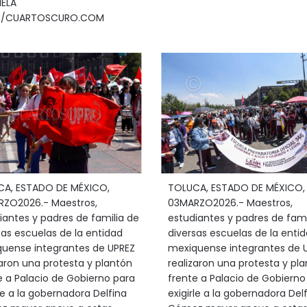
ELA
Z/CUARTOSCURO.COM
A, ESTADO DE MÉXICO,
TOLUCA, ESTADO DE MÉXICO,
ZO2026.- Maestros,
03MARZO2026.- Maestros,
iantes y padres de familia de
estudiantes y padres de fami
sas escuelas de la entidad
diversas escuelas de la enti
uense integrantes de UPREZ
mexiquense integrantes de 
zaron una protesta y plantón
realizaron una protesta y pl
e a Palacio de Gobierno para
frente a Palacio de Gobierno
rle a la gobernadora Delfina
exigirle a la gobernadora Del