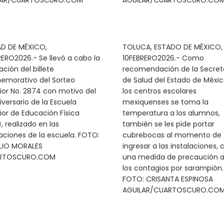
LAR/CUARTOSCURO.COM
AGUILAR/CUARTOSCURO.CO
D DE MÉXICO,
TOLUCA, ESTADO DE MÉXICO,
RERO2026.- Se llevó a cabo la
10FEBRERO2026.- Como
ción del billete
recomendación de la Secret
morativo del Sorteo
de Salud del Estado de Méxic
ior No. 2874 con motivo del
los centros escolares
iversario de la Escuela
mexiquenses se toma la
ior de Educación Física
temperatura a los alumnos,
, realizado en las
también se les pide portar
laciones de la escuela. FOTO:
cubrebocas al momento de
LIO MORALES
ingresar a las instalaciones,
RTOSCURO.COM
una medida de precaución 
los contagios por sarampión.
FOTO: CRISANTA ESPINOSA
AGUILAR/CUARTOSCURO.CO