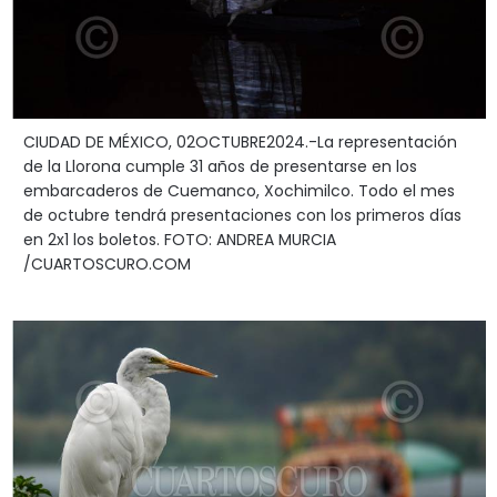
CIUDAD DE MÉXICO, 02OCTUBRE2024.-La representación
de la Llorona cumple 31 años de presentarse en los
embarcaderos de Cuemanco, Xochimilco. Todo el mes
de octubre tendrá presentaciones con los primeros días
en 2x1 los boletos. FOTO: ANDREA MURCIA
/CUARTOSCURO.COM