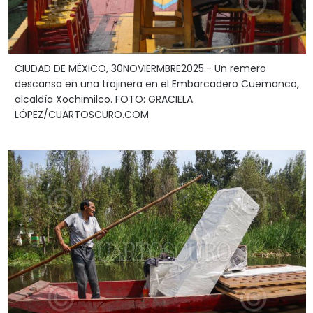
CIUDAD DE MÉXICO, 30NOVIERMBRE2025.- Un remero
descansa en una trajinera en el Embarcadero Cuemanco,
alcaldía Xochimilco. FOTO: GRACIELA
LÓPEZ/CUARTOSCURO.COM