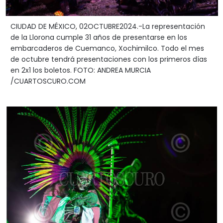
CIUDAD DE MÉXICO, 02OCTUBRE2024.-La representación
de la Llorona cumple 31 años de presentarse en los
embarcaderos de Cuemanco, Xochimilco. Todo el mes
de octubre tendrá presentaciones con los primeros días
en 2x1 los boletos. FOTO: ANDREA MURCIA
/CUARTOSCURO.COM