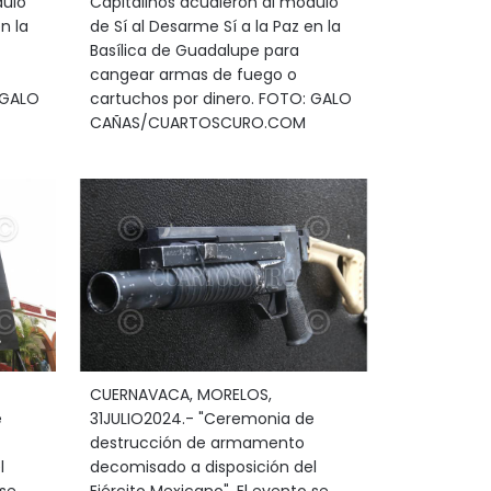
dulo
Capitalinos acudieron al módulo
n la
de Sí al Desarme Sí a la Paz en la
Basílica de Guadalupe para
cangear armas de fuego o
 GALO
cartuchos por dinero. FOTO: GALO
CAÑAS/CUARTOSCURO.COM
CUERNAVACA, MORELOS,
e
31JULIO2024.- "Ceremonia de
destrucción de armamento
l
decomisado a disposición del