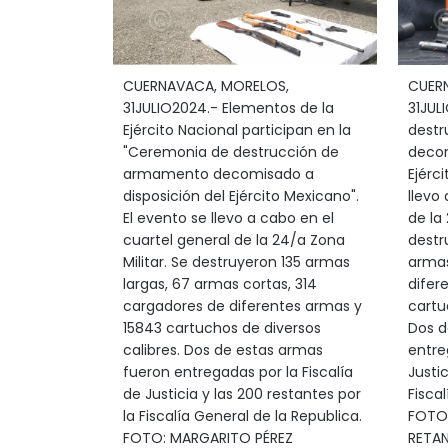
CUERNAVACA, MORELOS,
CUER
31JULIO2024.- Elementos de la
31JUL
Ejército Nacional participan en la
dest
"Ceremonia de destrucción de
decom
armamento decomisado a
Ejérc
disposición del Ejército Mexicano".
llevo
El evento se llevo a cabo en el
de la 
cuartel general de la 24/a Zona
destr
Militar. Se destruyeron 135 armas
armas
largas, 67 armas cortas, 314
difer
cargadores de diferentes armas y
cartu
15843 cartuchos de diversos
Dos d
calibres. Dos de estas armas
entre
fueron entregadas por la Fiscalía
Justic
de Justicia y las 200 restantes por
Fisca
la Fiscalía General de la Republica.
FOTO:
FOTO: MARGARITO PÉREZ
RETA