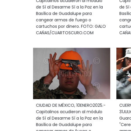
Capitalinos acudieron al módulo
Capit
de Sí al Desarme Sí a la Paz en la
de Sí 
Basílica de Guadalupe para
Basíl
cangear armas de fuego o
cange
cartuchos por dinero. FOTO: GALO
cartu
CAÑAS/CUARTOSCURO.COM
CAÑA
CIUDAD DE MÉXICO, 10ENERO2025.-
CUER
Capitalinos acudieron al módulo
31JUL
de Sí al Desarme Sí a la Paz en la
Guard
Basílica de Guadalupe para
"Cere