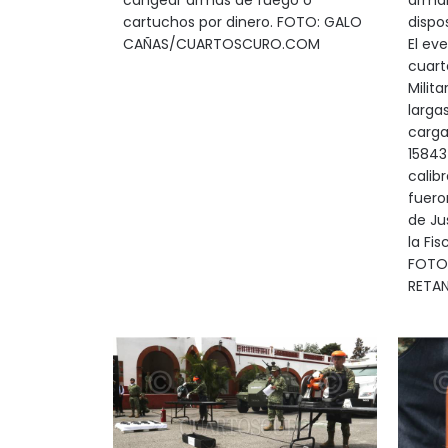
cangear armas de fuego o
arma
cartuchos por dinero. FOTO: GALO
dispos
CAÑAS/CUARTOSCURO.COM
El ev
cuart
Milit
larga
carga
15843
calib
fuero
de Ju
la Fis
FOTO:
RETA