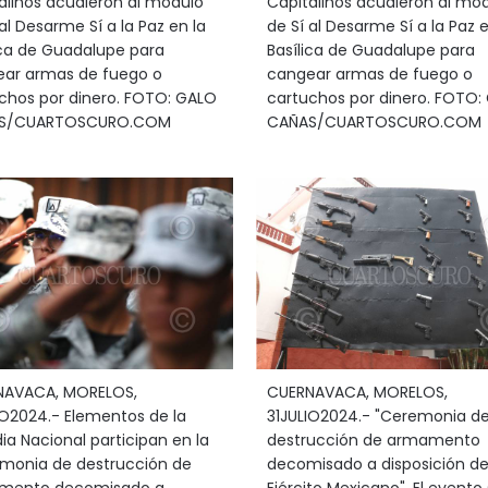
alinos acudieron al módulo
Capitalinos acudieron al mó
al Desarme Sí a la Paz en la
de Sí al Desarme Sí a la Paz e
ica de Guadalupe para
Basílica de Guadalupe para
ar armas de fuego o
cangear armas de fuego o
chos por dinero. FOTO: GALO
cartuchos por dinero. FOTO:
S/CUARTOSCURO.COM
CAÑAS/CUARTOSCURO.COM
NAVACA, MORELOS,
CUERNAVACA, MORELOS,
IO2024.- Elementos de la
31JULIO2024.- "Ceremonia d
ia Nacional participan en la
destrucción de armamento
monia de destrucción de
decomisado a disposición de