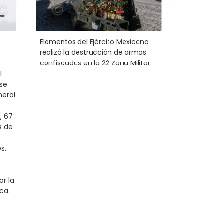
Elementos del Ejército Mexicano
e
realizó la destrucción de armas
confiscadas en la 22 Zona Militar.
l
 se
neral
, 67
s de
s.
or la
ca.