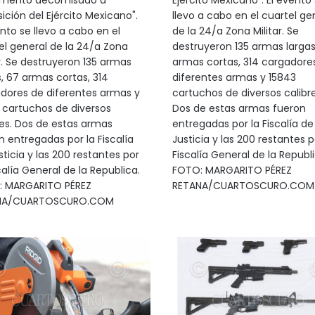
mento decomisado a
Ejército Mexicano". El evento
ición del Ejército Mexicano".
llevo a cabo en el cuartel ge
ento se llevo a cabo en el
de la 24/a Zona Militar. Se
el general de la 24/a Zona
destruyeron 135 armas largas
ar. Se destruyeron 135 armas
armas cortas, 314 cargadore
s, 67 armas cortas, 314
diferentes armas y 15843
dores de diferentes armas y
cartuchos de diversos calibre
 cartuchos de diversos
Dos de estas armas fueron
res. Dos de estas armas
entregadas por la Fiscalía de
n entregadas por la Fiscalía
Justicia y las 200 restantes p
sticia y las 200 restantes por
Fiscalía General de la Republi
calía General de la Republica.
FOTO: MARGARITO PÉREZ
 MARGARITO PÉREZ
RETANA/CUARTOSCURO.COM
NA/CUARTOSCURO.COM