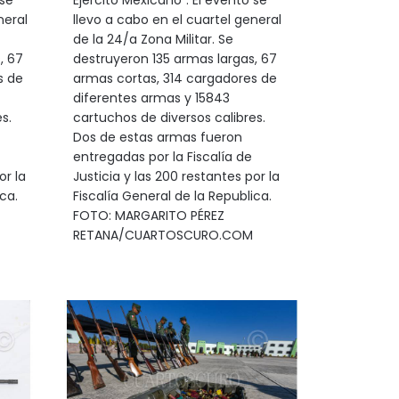
 se
Ejército Mexicano". El evento se
neral
llevo a cabo en el cuartel general
de la 24/a Zona Militar. Se
, 67
destruyeron 135 armas largas, 67
s de
armas cortas, 314 cargadores de
diferentes armas y 15843
s.
cartuchos de diversos calibres.
Dos de estas armas fueron
entregadas por la Fiscalía de
or la
Justicia y las 200 restantes por la
ca.
Fiscalía General de la Republica.
FOTO: MARGARITO PÉREZ
RETANA/CUARTOSCURO.COM