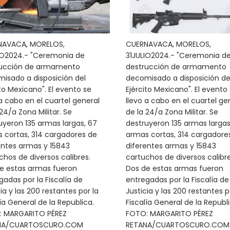
NAVACA, MORELOS,
CUERNAVACA, MORELOS,
IO2024.- "Ceremonia de
31JULIO2024.- "Ceremonia d
rucción de armamento
destrucción de armamento
isado a disposición del
decomisado a disposición de
ito Mexicano". El evento se
Ejército Mexicano". El evento
 a cabo en el cuartel general
llevo a cabo en el cuartel ge
24/a Zona Militar. Se
de la 24/a Zona Militar. Se
uyeron 135 armas largas, 67
destruyeron 135 armas largas
 cortas, 314 cargadores de
armas cortas, 314 cargadore
entes armas y 15843
diferentes armas y 15843
chos de diversos calibres.
cartuchos de diversos calibre
e estas armas fueron
Dos de estas armas fueron
gadas por la Fiscalía de
entregadas por la Fiscalía de
ia y las 200 restantes por la
Justicia y las 200 restantes p
lía General de la Republica.
Fiscalía General de la Republi
 MARGARITO PÉREZ
FOTO: MARGARITO PÉREZ
NA/CUARTOSCURO.COM
RETANA/CUARTOSCURO.COM