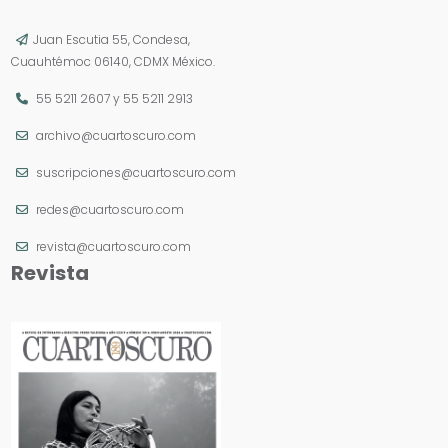
Juan Escutia 55, Condesa,
Cuauhtémoc 06140, CDMX México.
55 5211 2607
y
55 5211 2913
archivo@cuartoscuro.com
suscripciones@cuartoscuro.com
redes@cuartoscuro.com
revista@cuartoscuro.com
Revista