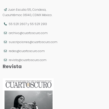
Juan Escutia 55, Condesa,
Cuauhtémoc 06140, CDMX México.
55 5211 2607
y
55 5211 2913
archivo@cuartoscuro.com
suscripciones@cuartoscuro.com
redes@cuartoscuro.com
revista@cuartoscuro.com
Revista