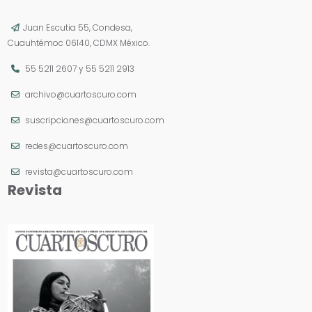
Juan Escutia 55, Condesa,
Cuauhtémoc 06140, CDMX México.
55 5211 2607
y
55 5211 2913
archivo@cuartoscuro.com
suscripciones@cuartoscuro.com
redes@cuartoscuro.com
revista@cuartoscuro.com
Revista