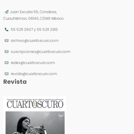
Juan Escutia 55, Condesa,
Cuauhtémoc 06140, CDMX México.
55 5211 2607
y
55 5211 2913
archivo@cuartoscuro.com
suscripciones@cuartoscuro.com
redes@cuartoscuro.com
revista@cuartoscuro.com
Revista