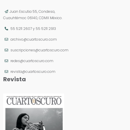
Juan Escutia 55, Condesa,
Cuauhtémoc 06140, CDMX México.
55 5211 2607
y
55 5211 2913
archivo@cuartoscuro.com
suscripciones@cuartoscuro.com
redes@cuartoscuro.com
revista@cuartoscuro.com
Revista