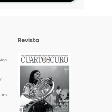
Revista
ico.
om
.com