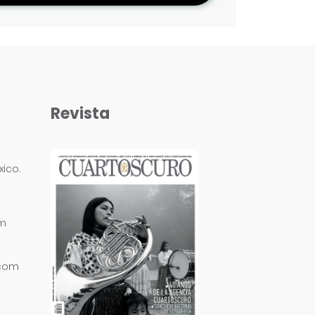
Revista
ico.
om
.com