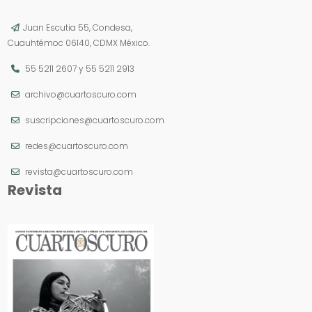
Juan Escutia 55, Condesa,
Cuauhtémoc 06140, CDMX México.
55 5211 2607
y
55 5211 2913
archivo@cuartoscuro.com
suscripciones@cuartoscuro.com
redes@cuartoscuro.com
revista@cuartoscuro.com
Revista