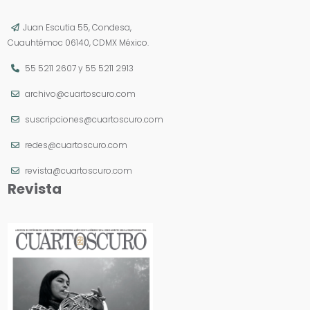
Juan Escutia 55, Condesa,
Cuauhtémoc 06140, CDMX México.
55 5211 2607
y
55 5211 2913
archivo@cuartoscuro.com
suscripciones@cuartoscuro.com
redes@cuartoscuro.com
revista@cuartoscuro.com
Revista