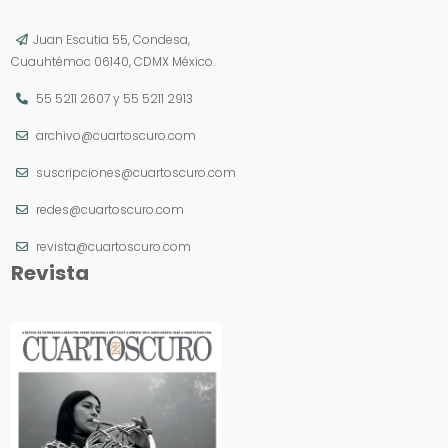
Juan Escutia 55, Condesa,
Cuauhtémoc 06140, CDMX México.
55 5211 2607
y
55 5211 2913
archivo@cuartoscuro.com
suscripciones@cuartoscuro.com
redes@cuartoscuro.com
revista@cuartoscuro.com
Revista