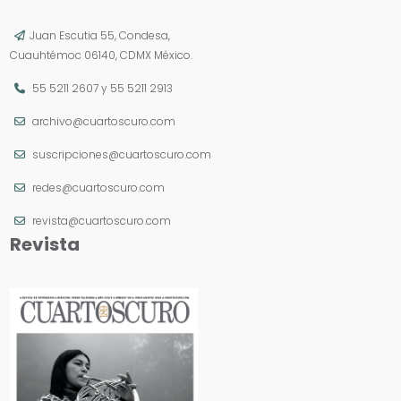
Juan Escutia 55, Condesa,
Cuauhtémoc 06140, CDMX México.
55 5211 2607
y
55 5211 2913
archivo@cuartoscuro.com
suscripciones@cuartoscuro.com
redes@cuartoscuro.com
revista@cuartoscuro.com
Revista