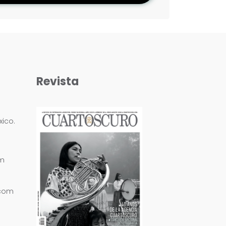
Revista
ico.
om
.com