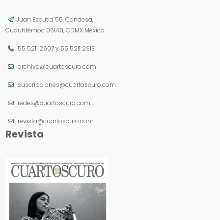
Juan Escutia 55, Condesa,
Cuauhtémoc 06140, CDMX México.
55 5211 2607
y
55 5211 2913
archivo@cuartoscuro.com
suscripciones@cuartoscuro.com
redes@cuartoscuro.com
revista@cuartoscuro.com
Revista