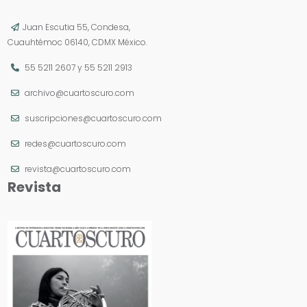
Juan Escutia 55, Condesa,
Cuauhtémoc 06140, CDMX México.
55 5211 2607
y
55 5211 2913
archivo@cuartoscuro.com
suscripciones@cuartoscuro.com
redes@cuartoscuro.com
revista@cuartoscuro.com
Revista