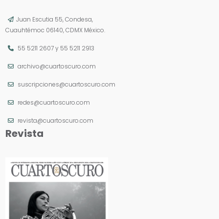
Juan Escutia 55, Condesa,
Cuauhtémoc 06140, CDMX México.
55 5211 2607
y
55 5211 2913
archivo@cuartoscuro.com
suscripciones@cuartoscuro.com
redes@cuartoscuro.com
revista@cuartoscuro.com
Revista