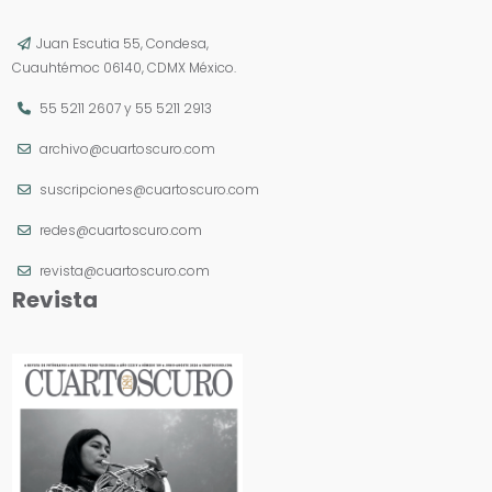
Juan Escutia 55, Condesa,
Cuauhtémoc 06140, CDMX México.
55 5211 2607
y
55 5211 2913
archivo@cuartoscuro.com
suscripciones@cuartoscuro.com
redes@cuartoscuro.com
revista@cuartoscuro.com
Revista