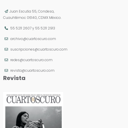
Juan Escutia 55, Condesa,
Cuauhtémoc 06140, CDMX México.
55 5211 2607
y
55 5211 2913
archivo@cuartoscuro.com
suscripciones@cuartoscuro.com
redes@cuartoscuro.com
revista@cuartoscuro.com
Revista