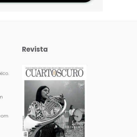
Revista
ico.
om
.com