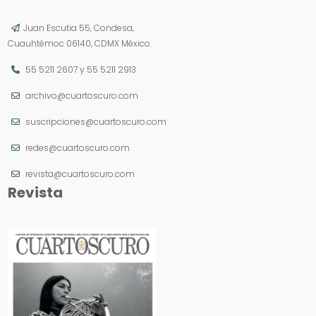
Juan Escutia 55, Condesa,
Cuauhtémoc 06140, CDMX México.
55 5211 2607
y
55 5211 2913
archivo@cuartoscuro.com
suscripciones@cuartoscuro.com
redes@cuartoscuro.com
revista@cuartoscuro.com
Revista