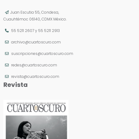
Juan Escutia 55, Condesa,
Cuauhtémoc 06140, CDMX México.
55 5211 2607
y
55 5211 2913
archivo@cuartoscuro.com
suscripciones@cuartoscuro.com
redes@cuartoscuro.com
revista@cuartoscuro.com
Revista