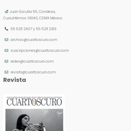
Juan Escutia 55, Condesa,
Cuauhtémoc 06140, CDMX México.
55 5211 2607
y
55 5211 2913
archivo@cuartoscuro.com
suscripciones@cuartoscuro.com
redes@cuartoscuro.com
revista@cuartoscuro.com
Revista