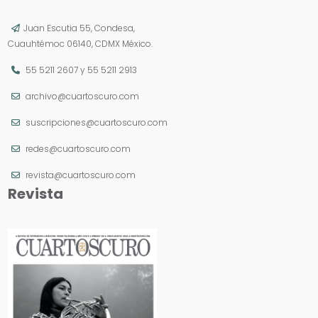
Juan Escutia 55, Condesa,
Cuauhtémoc 06140, CDMX México.
55 5211 2607
y
55 5211 2913
archivo@cuartoscuro.com
suscripciones@cuartoscuro.com
redes@cuartoscuro.com
revista@cuartoscuro.com
Revista