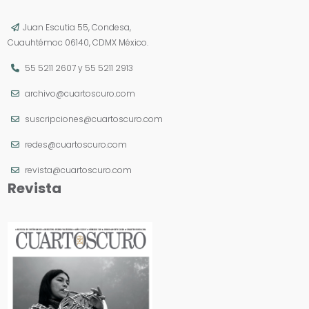
Juan Escutia 55, Condesa,
Cuauhtémoc 06140, CDMX México.
55 5211 2607
y
55 5211 2913
archivo@cuartoscuro.com
suscripciones@cuartoscuro.com
redes@cuartoscuro.com
revista@cuartoscuro.com
Revista