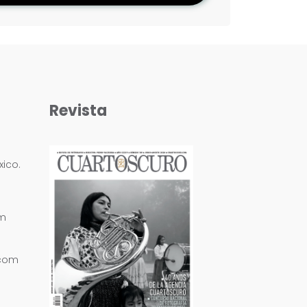
Revista
ico.
om
.com