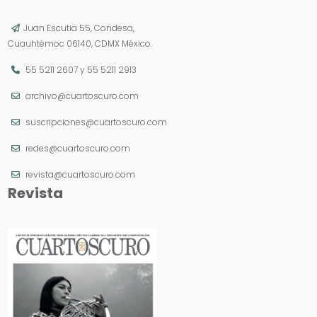
Juan Escutia 55, Condesa,
Cuauhtémoc 06140, CDMX México.
55 5211 2607
y
55 5211 2913
archivo@cuartoscuro.com
suscripciones@cuartoscuro.com
redes@cuartoscuro.com
revista@cuartoscuro.com
Revista